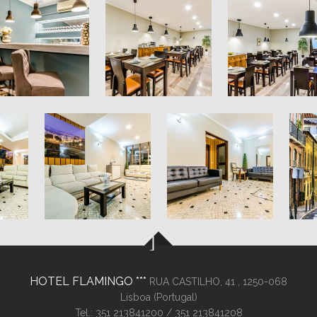
HOTEL FLAMINGO
RUA CASTILHO, 41 ,
1250-068
Lisboa (
Portugal
)
Tel.:
351 213841200
/ 351 213841208