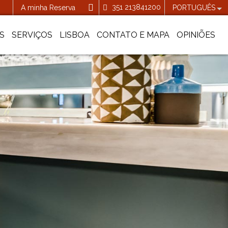
351 213841200
A minha Reserva
PORTUGUÊS
S
SERVIÇOS
LISBOA
CONTATO E MAPA
OPINIÕES