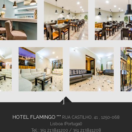
HOTEL FLAMINGO
RUA CASTILHO, 41 ,
1250-068
Lisboa (
Portugal
)
Tel.:
351 213841200
/ 351 213841208